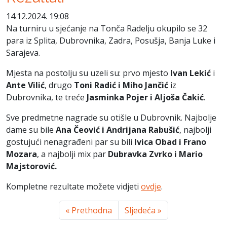
14.12.2024. 19:08
Na turniru u sjećanje na Tonča Radelju okupilo se 32
para iz Splita, Dubrovnika, Zadra, Posušja, Banja Luke i
Sarajeva.
Mjesta na postolju su uzeli su: prvo mjesto
Ivan Lekić
i
Ante Vilić
, drugo
Toni Radić i Miho Jančić
iz
Dubrovnika, te treće
Jasminka Pojer i Aljoša Čakić
.
Sve predmetne nagrade su otišle u Dubrovnik. Najbolje
dame su bile
Ana Čeović i Andrijana Rabušić
, najbolji
gostujući nenagrađeni par su bili
Ivica Obad i Frano
Mozara
, a najbolji mix par
Dubravka Zvrko i Mario
Majstorović.
Kompletne rezultate možete vidjeti
ovdje
.
« Prethodna
Sljedeća »