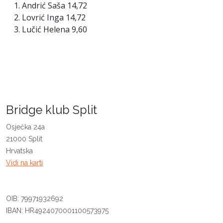
Andrić Saša 14,72
Lovrić Inga 14,72
Lučić Helena 9,60
Bridge klub Split
Osječka 24a
21000 Split
Hrvatska
Vidi na karti
OIB: 79971932692
IBAN: HR4924070001100573975