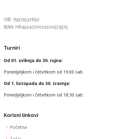
OIB: 79971932692
IBAN: HR4924070001100573975
Turniri
Od 01. svibnja do 30. rujna:
Ponedjeljkom i četvrtkom od 19:00 sati.
Od 1. listopada do 30. travnja:
Ponedjeljkom i četvrtkom od 18:30 sati.
Korisni linkovi
Početna
Tečaj