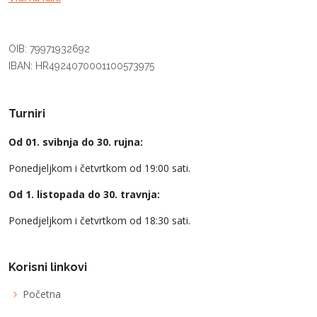
OIB: 79971932692
IBAN: HR4924070001100573975
Turniri
Od 01. svibnja do 30. rujna:
Ponedjeljkom i četvrtkom od 19:00 sati.
Od 1. listopada do 30. travnja:
Ponedjeljkom i četvrtkom od 18:30 sati.
Korisni linkovi
Početna